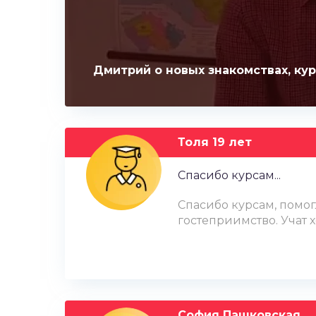
Дмитрий о новых знакомствах, кур
Толя 19 лет
Спасибо курсам...
Спасибо курсам, помог
гостеприимство. Учат 
София Пашковская