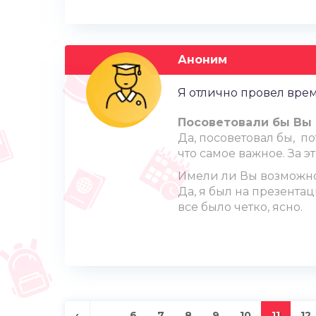
Аноним
Я отлично провел врем
Посоветовали бы Вы 
Да, посоветовал бы, п
что самое важное. За э
Имели ли Вы возможно
Да, я был на презента
все было четко, ясно.
‹
…
6
7
8
9
10
11
12