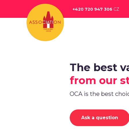
Перейти
к
+420 720 947 306
CZ
основному
содержанию
The best v
from our s
OCA is the best choi
Ask a question