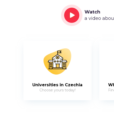
Watch
a video abou
Universities in Czechia
Wh
Choose yours today!
Fin