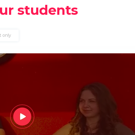
ur students
t only