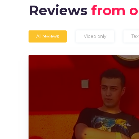
Reviews
from o
All reviews
Video only
Tex