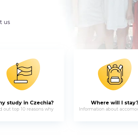
t us
y study in Czechia?
Where will I stay
d out top 10 reasons why
Information about accomo