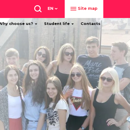
EN
Site map
Why choose us?
Student life
Contacts